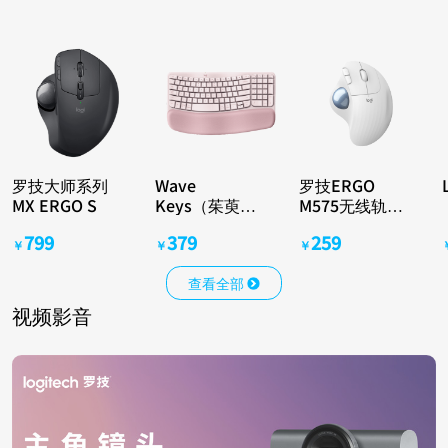
罗技大师系列
Wave
罗技ERGO
MX ERGO S
Keys（茱萸
M575无线轨迹
粉）
球鼠标 珍珠白
799
379
259
￥
￥
￥
查看全部
视频影音