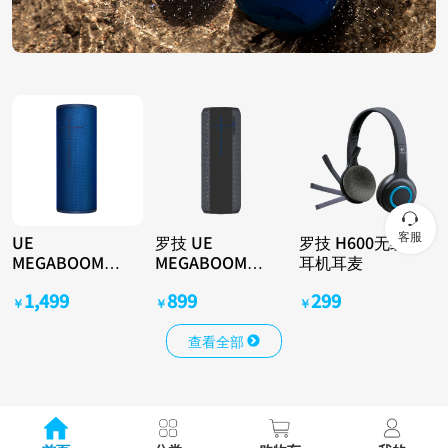
客服
UE
罗技 UE
罗技 H600无线
MEGABOOM
MEGABOOM无
耳机耳麦
3（湖水蓝）
线蓝牙音箱 黑
1,499
899
299
色
￥
￥
￥
查看全部