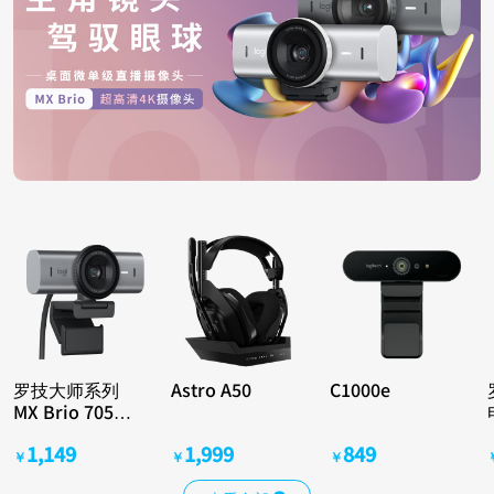
罗技大师系列
Astro A50
C1000e
MX Brio 705
for Business
1,149
1,999
849
￥
￥
￥