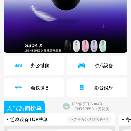
办公键鼠
游戏设备
18**购买了PRO X
SUPERLIGHT
会议设备
影音娱乐
15**购买了K860
18**购买了G304 X
人气热销榜单
LIGHTSPEED（薄荷黄
色）
星**购买了G502
游戏设备TOP榜单
办
<<左滑办公系列TOP榜单
13**购买了MK345